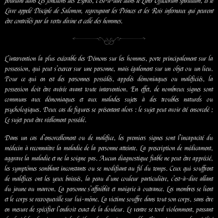
pourtant dans Les fonctions des Esprits, c’est-à-dire dans le Liber Officiorum spirituum, et le
Livre appelé Disciple de Salomon, regroupant les Princes et les Rois infernaux qui peuvent
être contrôlés par la vertu divine et celle des hommes.
L’intervention la plus exécrable des Démons sur les hommes, porte principalement sur la
possession, qui peut s’exercer sur une personne, mais également sur un objet ou un lieu.
Pour ce qui en est des personnes possédés, appelés démoniaques ou maléficiés, la
possession doit être avérée avant toute intervention. En effet, de nombreux signes sont
communs aux démoniaques et aux malades sujets à des troubles naturels ou
psychologiques. Deux cas de figures se présentent alors : le sujet peut avoir été ensorcelé ;
Le sujet peut être réellement possédé.
Dans un cas d’ensorcellement ou de maléfice, les premiers signes sont l’incapacité du
médecin à reconnaître la maladie de la personne atteinte. La prescription de médicament,
aggrave la maladie et ne la soigne pas. Aucun diagnostique fiable ne peut être apprécié,
les symptômes semblant inconstants ou se modifiant au fil du temps. Ceux qui souffrent
de maléfices ont les yeux baissés, la peau d’une couleur particulière, c’est-à-dire allant
du jaune au marron. La personne s’affaiblit et maigrie à outrance. Les membres se lient
et le corps se recroqueville sur lui-même. La victime souffre dans tout son corps, sans être
en mesure de spécifier l’endroit exact de la douleur. Le ventre se tord violemment, passant