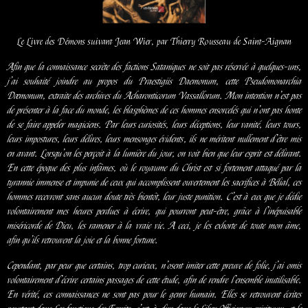
Le Livre des Démons suivant Jean Wier, par Thierry Rousseau de Saint-Aignan
Afin que la connaissance secrète des factions Sataniques ne soit pas réservée à quelques-uns,
j’ai souhaité joindre au propos du Praestigiis Daemonum, cette Pseudomonarchia
Dæmonum, extraite des archives du Acharonticorum Vassallorum. Mon intention n’est pas
de présenter à la face du monde, les blasphèmes de ces hommes ensorcelés qui n’ont pas honte
de se faire appeler magiciens. Par leurs curiosités, leurs déceptions, leur vanité, leurs tours,
leurs impostures, leurs délires, leurs mensonges évidents, ils ne méritent nullement d’être mis
en avant. Lorsqu’on les perçoit à la lumière du jour, on voit bien que leur esprit est délirant.
En cette époque des plus infâmes, où le royaume du Christ est si fortement attaqué par la
tyrannie immense et impunie de ceux qui accomplissent ouvertement les sacrifices à Bélial, ces
hommes recevront sans aucun doute très bientôt, leur juste punition. C’est à eux que je dédie
volontairement mes heures perdues à écrire, qui pourront peut-être, grâce à l’inépuisable
miséricorde de Dieu, les ramener à la vraie vie. A ceci, je les exhorte de toute mon âme,
afin qu’ils retrouvent la joie et la bonne fortune.
Cependant, par peur que certains, trop curieux, n’osent imiter cette preuve de folie, j’ai omis
volontairement d’écrire certains passages de cette étude, afin de rendre l’ensemble inutilisable.
En vérité, ces connaissances ne sont pas pour le genre humain. Elles se retrouvent écrites