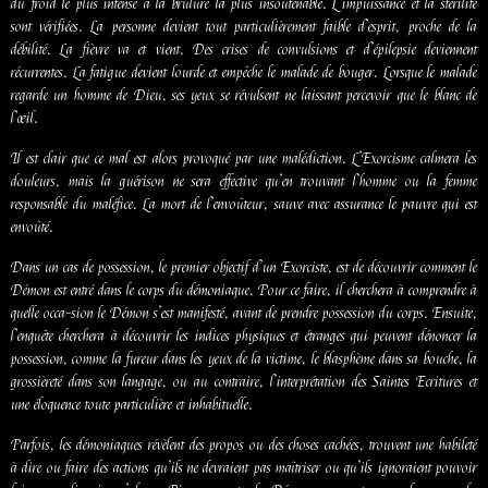
du froid le plus intense à la brûlure la plus insoutenable. L’impuissance et la stérilité
sont vérifiées. La personne devient tout particulièrement faible d’esprit, proche de la
débilité. La fièvre va et vient. Des crises de convulsions et d’épilepsie deviennent
récurrentes. La fatigue devient lourde et empêche le malade de bouger. Lorsque le malade
regarde un homme de Dieu, ses yeux se révulsent ne laissant percevoir que le blanc de
l’œil.
Il est clair que ce mal est alors provoqué par une malédiction. L’Exorcisme calmera les
douleurs, mais la guérison ne sera effective qu’en trouvant l’homme ou la femme
responsable du maléfice. La mort de l’envoûteur, sauve avec assurance le pauvre qui est
envoûté.
Dans un cas de possession, le premier objectif d’un Exorciste, est de découvrir comment le
Démon est entré dans le corps du démoniaque. Pour ce faire, il cherchera à comprendre à
quelle occa-sion le Démon s’est manifesté, avant de prendre possession du corps. Ensuite,
l’enquête cherchera à découvrir les indices physiques et étranges qui peuvent dénoncer la
possession, comme la fureur dans les yeux de la victime, le blasphème dans sa bouche, la
grossièreté dans son langage, ou au contraire, l’interprétation des Saintes Ecritures et
une éloquence toute particulière et inhabituelle.
Parfois, les démoniaques révèlent des propos ou des choses cachées, trouvent une habileté
à dire ou faire des actions qu’ils ne devraient pas maîtriser ou qu’ils ignoraient pouvoir