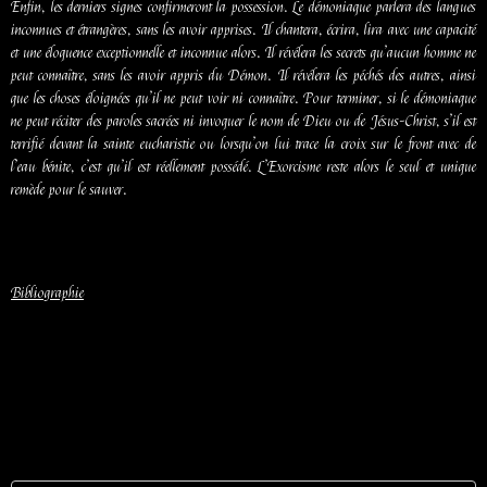
Enfin, les derniers signes confirmeront la possession. Le démoniaque parlera des langues
inconnues et étrangères, sans les avoir apprises. Il chantera, écrira, lira avec une capacité
et une éloquence exceptionnelle et inconnue alors. Il révélera les secrets qu’aucun homme ne
peut connaître, sans les avoir appris du Démon. Il révélera les péchés des autres, ainsi
que les choses éloignées qu’il ne peut voir ni connaître. Pour terminer, si le démoniaque
ne peut réciter des paroles sacrées ni invoquer le nom de Dieu ou de Jésus-Christ, s’il est
terrifié devant la sainte eucharistie ou lorsqu’on lui trace la croix sur le front avec de
l’eau bénite, c’est qu’il est réellement possédé. L’Exorcisme reste alors le seul et unique
remède pour le sauver.
Bibliographie