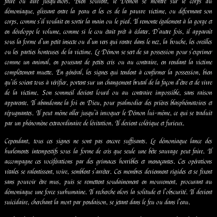
faire ou dire jusqu’alors. Bien souvent, le Démon se montre sur le corps du
démoniaque, glissant entre la peau et les os de la pauvre victime, ou déformant son
corps, comme s’il voulait en sortir la main ou le pied. Il remonte également à la gorge et
en développe le volume, comme si le cou était prêt à éclater. D’autre fois, il apparaît
sous la forme d’un petit insecte ou d’un vers qui rentre dans le nez, la bouche, les oreilles
ou les parties honteuses de la victime. Le Démon se sert de sa possession pour s’exprimer
comme un animal, en poussant de petits cris ou au contraire, en rendant la victime
complètement muette. En général, les signes qui tendent à confirmer la possession, bien
qu’ils soient tous à vérifier, portent sur un changement brutal de la façon d’être et de vivre
de la victime. Son sommeil devient lourd ou au contraire impossible, sans raison
apparente. Il abandonne la foi en Dieu, pour psalmodier des prières blasphématoires et
répugnantes. Il peut même aller jusqu’à invoquer le Démon lui-même, ce qui se traduit
par un phénomène extraordinaire de lévitation. Il devient colérique et furieux.
Cependant, tous ces signes ne sont pas encore suffisants. Le démoniaque lance des
hurlements intempestifs sous la forme de cris que seule une bête sauvage peut faire. Il
accompagne ces vociférations par des grimaces horribles et menaçantes. Ces opérations
vitales se ralentissent, voire, semblent s’arrêter. Ces membres deviennent rigides et se fixent
sans pouvoir être mus, puis se remettent soudainement en mouvement, procurant au
démoniaque une force surhumaine. Il recherche alors la solitude et l’obscurité. Il devient
suicidaire, cherchant la mort par pendaison, se jetant dans le feu ou dans l’eau.