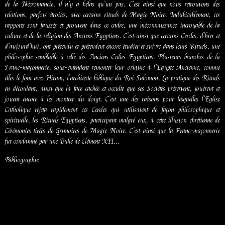
de la Nécromancie, il n’y a hélas qu’un pas. C’est ainsi que nous retrouvons des
relations, parfois étroites, avec certains rituels de Magie Noire. Indubitablement, ces
rapports sont faussés et prouvent dans ce cadre, une méconnaissance incroyable de la
culture et de la religion des Anciens Egyptiens. C’est ainsi que certains Cercles, d’hier et
d’aujourd’hui, ont prétendu et prétendent encore étudier et suivre dans leurs Rituels, une
philosophie semblable à celle des Anciens Cultes Egyptiens. Plusieurs branches de la
Franc-maçonnerie, sous-entendent remonter leur origine à l’Egypte Ancienne, comme
elles le font avec Hiram, l’architecte biblique du Roi Salomon. La pratique des Rituels
en découlant, ainsi que la face cachée et occulte que ses Sociétés préservent, jouèrent et
jouent encore à les montrer du doigt. C’est une des raisons pour lesquelles l’Eglise
Catholique rejeta rapidement ces Cercles qui utilisaient de façon philosophique et
spirituelle, les Rituels Egyptiens, participant malgré eux, à cette illusion chrétienne de
Cérémonies tirées de Grimoires de Magie Noire. C’est ainsi que la Franc-maçonnerie
fut condamné par une Bulle de Clément XII...
Bibliographie