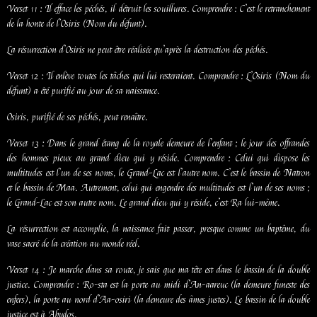
Verset 11 : Il efface les péchés, il détruit les souillures. Comprendre : C’est le retranchement
de la honte de l’Osiris (Nom du défunt).
La résurrection d’Osiris ne peut être réalisée qu’après la destruction des péchés.
Verset 12 : Il enlève toutes les tâches qui lui resteraient. Comprendre : L’Osiris (Nom du
défunt) a été purifié au jour de sa naissance.
Osiris, purifié de ses péchés, peut renaître.
Verset 13 : Dans le grand étang de la royale demeure de l’enfant ; le jour des offrandes
des hommes pieux au grand dieu qui y réside. Comprendre : Celui qui dispose les
multitudes est l’un de ses noms, le Grand-Lac est l’autre nom. C’est le bassin de Natron
et le bassin de Maa. Autrement, celui qui engendre des multitudes est l’un de ses noms ;
le Grand-Lac est son autre nom. Le grand dieu qui y réside, c’est Ra lui-même.
La résurrection est accomplie, la naissance fait passer, presque comme un baptême, du
vase sacré de la création au monde réel.
Verset 14 : Je marche dans sa route, je sais que ma tête est dans le bassin de la double
justice. Comprendre : Ro-sta est la porte au midi d’An-aareuc (la demeure funeste des
enfers), la porte au nord d’Aa-osiri (la demeure des âmes justes). Le bassin de la double
justice est à Abydos.