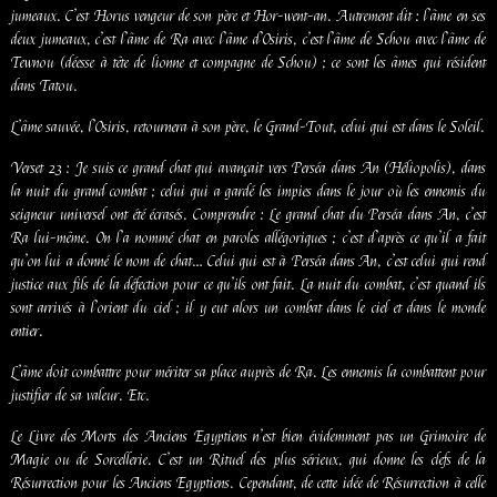
jumeaux. C’est Horus vengeur de son père et Hor-went-an. Autrement dit : l’âme en ses
deux jumeaux, c’est l’âme de Ra avec l’âme d’Osiris, c’est l’âme de Schou avec l’âme de
Tewnou (déesse à tête de lionne et compagne de Schou) ; ce sont les âmes qui résident
dans Tatou.
L’âme sauvée, l’Osiris, retournera à son père, le Grand-Tout, celui qui est dans le Soleil.
Verset 23 : Je suis ce grand chat qui avançait vers Perséa dans An (Héliopolis), dans
la nuit du grand combat ; celui qui a gardé les impies dans le jour où les ennemis du
seigneur universel ont été écrasés. Comprendre : Le grand chat du Perséa dans An, c’est
Ra lui-même. On l’a nommé chat en paroles allégoriques ; c’est d’après ce qu’il a fait
qu’on lui a donné le nom de chat… Celui qui est à Perséa dans An, c’est celui qui rend
justice aux fils de la défection pour ce qu’ils ont fait. La nuit du combat, c’est quand ils
sont arrivés à l’orient du ciel ; il y eut alors un combat dans le ciel et dans le monde
entier.
L’âme doit combattre pour mériter sa place auprès de Ra. Les ennemis la combattent pour
justifier de sa valeur. Etc.
Le Livre des Morts des Anciens Egyptiens n’est bien évidemment pas un Grimoire de
Magie ou de Sorcellerie. C’est un Rituel des plus sérieux, qui donne les clefs de la
Résurrection pour les Anciens Egyptiens. Cependant, de cette idée de Résurrection à celle