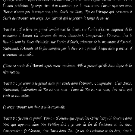
l’avenir prédestiné. Le corps vivra et ne connaîtra pas la mort avant d’avoir reçu son âme.
Horus n’aura pas à venger son père. Osiris est l’âme, Ra est l’énergie qui permettra à
Osiris de retrouver son corps, son cercueil qui le portera le temps de sa vie.
Verset 6 : Il a livré un grand combat avec les dieux, sur l’ordre d’Osiris, seigneur de la
montagne d’Amenti (la demeure des âmes divinisées). Comprendre : l’Amenti, c’est le
lieu où sont les âmes divinisées, sur l’ordre d’Osiris, seigneur de la montagne d’Amenti.
Autrement, l’Amenti est la fin marquée par le dieu Ra ; quand chaque dieu y arrive, il
y soutient un combat.
L’âme est sortie de l’Amenti après avoir combattu. Elle a prouvé qu’elle était digne de la
résurrection.
Verset 7 : Je connais le grand dieu qui réside dans l’Amenti. Comprendre : C’est Osiris.
Autrement, l’adoration de Ra est son nom ; l’âme de Ra est son nom, c’est celui qui
jouit en lui-même.
Le corps retrouve son âme et il la reconnaît.
Verset 8 : Je suis ce grand Vennou (l’oiseau qui symbolise Osiris lorsqu’il demeure dans
An) qui apparaît dans An (Héliopolis) ; je suis la loi de l’existence et des êtres.
Comprendre : Le Vennou, c’est Osiris dans An. La loi de l’existence et des êtres, c’est le