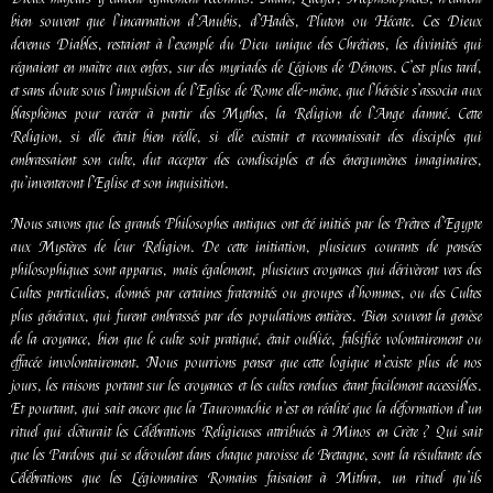
bien souvent que l’incarnation d’Anubis, d’Hadès, Pluton ou Hécate. Ces Dieux
devenus Diables, restaient à l’exemple du Dieu unique des Chrétiens, les divinités qui
régnaient en maître aux enfers, sur des myriades de Légions de Démons. C’est plus tard,
et sans doute sous l’impulsion de l’Eglise de Rome elle-même, que l’hérésie s’associa aux
blasphèmes pour recréer à partir des Mythes, la Religion de l’Ange damné. Cette
Religion, si elle était bien réelle, si elle existait et reconnaissait des disciples qui
embrassaient son culte, dut accepter des condisciples et des énergumènes imaginaires,
qu’inventeront l’Eglise et son inquisition.
Nous savons que les grands Philosophes antiques ont été initiés par les Prêtres d’Egypte
aux Mystères de leur Religion. De cette initiation, plusieurs courants de pensées
philosophiques sont apparus, mais également, plusieurs croyances qui dérivèrent vers des
Cultes particuliers, donnés par certaines fraternités ou groupes d’hommes, ou des Cultes
plus généraux, qui furent embrassés par des populations entières. Bien souvent la genèse
de la croyance, bien que le culte soit pratiqué, était oubliée, falsifiée volontairement ou
effacée involontairement. Nous pourrions penser que cette logique n’existe plus de nos
jours, les raisons portant sur les croyances et les cultes rendues étant facilement accessibles.
Et pourtant, qui sait encore que la Tauromachie n’est en réalité que la déformation d’un
rituel qui clôturait les Célébrations Religieuses attribuées à Minos en Crète ? Qui sait
que les Pardons qui se déroulent dans chaque paroisse de Bretagne, sont la résultante des
Célébrations que les Légionnaires Romains faisaient à Mithra, un rituel qu’ils