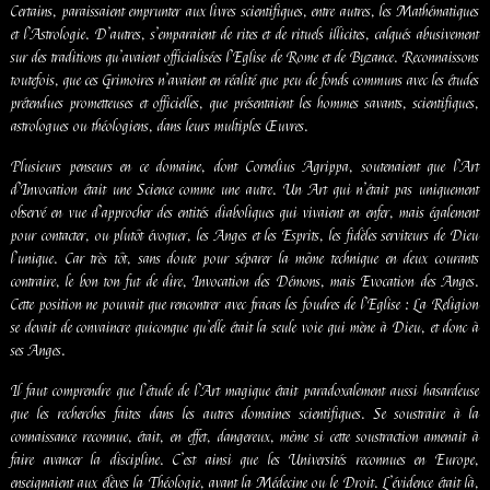
Certains, paraissaient emprunter aux livres scientifiques, entre autres, les Mathématiques
et l’Astrologie. D’autres, s’emparaient de rites et de rituels illicites, calqués abusivement
sur des traditions qu’avaient officialisées l’Eglise de Rome et de Byzance. Reconnaissons
toutefois, que ces Grimoires n’avaient en réalité que peu de fonds communs avec les études
prétendues prometteuses et officielles, que présentaient les hommes savants, scientifiques,
astrologues ou théologiens, dans leurs multiples Œuvres.
Plusieurs penseurs en ce domaine, dont Cornelius Agrippa, soutenaient que l’Art
d’Invocation était une Science comme une autre. Un Art qui n’était pas uniquement
observé en vue d’approcher des entités diaboliques qui vivaient en enfer, mais également
pour contacter, ou plutôt évoquer, les Anges et les Esprits, les fidèles serviteurs de Dieu
l’unique. Car très tôt, sans doute pour séparer la même technique en deux courants
contraire, le bon ton fut de dire, Invocation des Démons, mais Evocation des Anges.
Cette position ne pouvait que rencontrer avec fracas les foudres de l’Eglise : La Religion
se devait de convaincre quiconque qu’elle était la seule voie qui mène à Dieu, et donc à
ses Anges.
Il faut comprendre que l’étude de l’Art magique était paradoxalement aussi hasardeuse
que les recherches faites dans les autres domaines scientifiques. Se soustraire à la
connaissance reconnue, était, en effet, dangereux, même si cette soustraction amenait à
faire avancer la discipline. C’est ainsi que les Universités reconnues en Europe,
enseignaient aux élèves la Théologie, avant la Médecine ou le Droit. L’évidence était là,