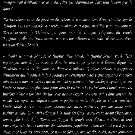
amalgamèrent d’ailleurs avec celui des Celtes qui célébraient la Terre sous le nom grec de
Gaïa ?
Derrière chaque rituel du passé ou du présent, il y a une raison d’être primitive, que la
Religion qui s’est imposée, a gardée, amalgamée et enfin, modifiée pour son compte.
Rappelons-nous de Ptolémée, qui pour unir les pratiques religieuses du peuple
Egyptien à celles des Grecs, inventa non pas une religion et un culte, ils existaient déjà,
mais un Dieu : Sérapis.
« Voilà le grand Sérapis, le Jupiter dieu grand, le Jupiter-Soleil, voilà l’Isis
myrionym, tant de fois invoqués dans les inscriptions grecques et latines, depuis les
Ptolémées et sous les Romains, en Egypte et ailleurs. Quelques subtiles et frappantes
distinctions que le génie à la fois poétique et métaphysique des prêtres égyptiens eût créées
entre les êtres aussi nombreux que divers dont se composait leur théologie symbolique, où
l’unité se trouvait au plus haut point dans la variété et la variété dans l’unité, toutes ces
barrières allaient tombant chaque jour devant l’esprit nouveau qui s’était emparé du
monde. Cet esprit, en religion comme en politique, tendait de plus en plus à remplacer
l’unité idéale et plus ou moins abstraite des siècles antérieurs, par une autre unité
positive et réelle. Il envahit l’Egypte à la suite des Grecs, et son centre devint Alexandrie,
comme plus tard, il fut Rome. En Egypte, le couple sacré d’Osiris et d’Isis, de tout
temps objet principal et uniforme des adorations populaires, s’était assimilé peu à peu les
dieux supérieurs des deux sexes. Le nom de Sérapis, avec les Ptolémées, ayant commencé