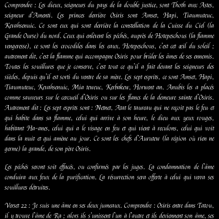
Comprendre : Les dieux, seigneurs du pays de la double justice, sont Thoth avec Astes,
seigneur d’Amenti. Les princes derrière Osiris sont Amset, Hapi, Tiaumuteuc,
Kevahsenuic. Ce sont eux qui sont derrière la constellation de la Cuisse du Ciel (la
Grande Ourse) du nord. Ceux qui enlèvent les péchés, auprès de Hotepeschous (la flamme
vengeresse), ce sont les crocodiles dans les eaux. Hotepeschous, c’est cet œil du soleil ;
autrement dit, c’est la flamme qui accompagne Osiris pour brûler les âmes de ses ennemis.
Toutes les souillures que je conserve, c’est tout ce qu’il a fait devant les seigneurs des
siècles, depuis qu’il est sorti du ventre de sa mère. Les sept esprits, ce sont Amset, Hapi,
Tiaumuteuc, Kevahsenuic, Mia teweuc, Kerbakew, Horwent an. Anubis les a placés
comme sauveurs sur le cercueil d’Osiris ou sur les flancs de la demeure sainte d’Osiris.
Autrement dit : Les sept esprits sont : Netnet, Atat le taureau qui ne reçoit pas le feu et
qui habite dans sa flamme, celui qui arrive à son heure, le dieu aux yeux rouges,
habitant Ha-anes, celui qui a le visage en feu et qui vient à reculons, celui qui voit
dans la nuit et qui amène au jour. Ce sont les chefs d’Aurutew (la région où rien ne
germe) la grande, de son père Osiris.
Les péchés seront soit effacés, ou confirmés par les juges. La condamnation de l’âme
conduira aux feux de la purification. La résurrection sera offerte à celui qui verra ses
souillures détruites.
Verset 22 : Je suis une âme en ses deux jumeaux. Comprendre : Osiris entre dans Tatou,
il y trouve l’âme de Ra ; alors ils s’unissent l’un à l’autre et ils deviennent son âme, ses