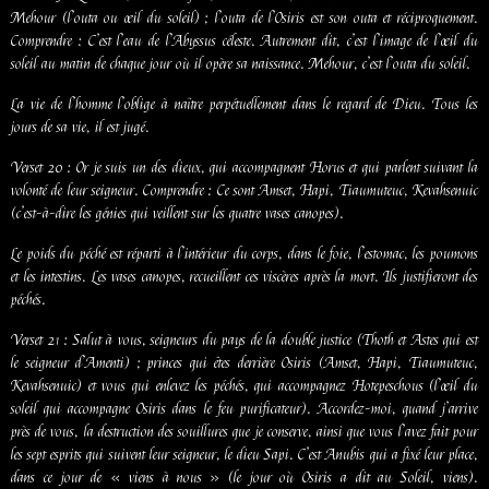
Mehour (l’outa ou œil du soleil) ; l’outa de l’Osiris est son outa et réciproquement.
Comprendre : C’est l’eau de l’Abyssus céleste. Autrement dit, c’est l’image de l’œil du
soleil au matin de chaque jour où il opère sa naissance. Mehour, c’est l’outa du soleil.
La vie de l’homme l’oblige à naître perpétuellement dans le regard de Dieu. Tous les
jours de sa vie, il est jugé.
Verset 20 : Or je suis un des dieux, qui accompagnent Horus et qui parlent suivant la
volonté de leur seigneur. Comprendre : Ce sont Amset, Hapi, Tiaumuteuc, Kevahsenuic
(c’est-à-dire les génies qui veillent sur les quatre vases canopes).
Le poids du péché est réparti à l’intérieur du corps, dans le foie, l’estomac, les poumons
et les intestins. Les vases canopes, recueillent ces viscères après la mort. Ils justifieront des
péchés.
Verset 21 : Salut à vous, seigneurs du pays de la double justice (Thoth et Astes qui est
le seigneur d’Amenti) ; princes qui êtes derrière Osiris (Amset, Hapi, Tiaumuteuc,
Kevahsenuic) et vous qui enlevez les péchés, qui accompagnez Hotepeschous (l’œil du
soleil qui accompagne Osiris dans le feu purificateur). Accordez-moi, quand j’arrive
près de vous, la destruction des souillures que je conserve, ainsi que vous l’avez fait pour
les sept esprits qui suivent leur seigneur, le dieu Sapi. C’est Anubis qui a fixé leur place,
dans ce jour de « viens à nous » (le jour où Osiris a dit au Soleil, viens).