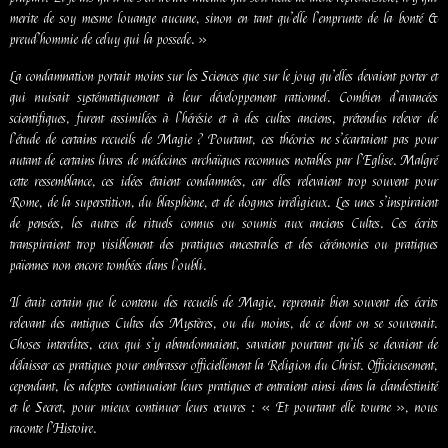
merite de soy mesme louange aucune, sinon en tant qu’elle l’emprunte de la bonté &
preud’hommie de celuy qui la possede. »
La condamnation portait moins sur les Sciences que sur le joug qu’elles devaient porter et
qui nuisait systématiquement à leur développement rationnel. Combien d’avancées
scientifiques, furent assimilées à l’hérésie et à des cultes anciens, prétendus relever de
l’étude de certains recueils de Magie ? Pourtant, ces théories ne s’écartaient pas pour
autant de certains livres de médecines archaïques reconnues notables par l’Eglise. Malgré
cette ressemblance, ces idées étaient condamnées, car elles relevaient trop souvent pour
Rome, de la superstition, du blasphème, et de dogmes irréligieux. Les unes s’inspiraient
de pensées, les autres de rituels connus ou soumis aux anciens Cultes. Ces écrits
transpiraient trop visiblement des pratiques ancestrales et des cérémonies ou pratiques
païennes non encore tombées dans l’oubli.
Il était certain que le contenu des recueils de Magie, reprenait bien souvent des écrits
relevant des antiques Cultes des Mystères, ou du moins, de ce dont on se souvenait.
Choses interdites, ceux qui s’y abandonnaient, savaient pourtant qu’ils se devaient de
délaisser ces pratiques pour embrasser officiellement la Religion du Christ. Officieusement,
cependant, les adeptes continuaient leurs pratiques et entraient ainsi dans la clandestinité
et le Secret, pour mieux continuer leurs œuvres : « Et pourtant elle tourne », nous
raconte l’Histoire.