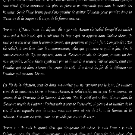
cette vérité. L’âme mauvaise n’a plus sa place et ne réapparaît pas dans le monde des
hommes. Seule l’âme bonne peut s’enorgueillir de quitter l’Amenti pour paraître dans la
Demeure de la Sagesse : le corps de la femme enceinte.
Verset 1 : L’Osiris (nom du défunt) dit : Je suis Atoum (le Soleil lorsqu’il est caché)
celui qui a fait le ciel, qui a créé tous les êtres ; qui est apparu dans l’abîme céleste. Je
suis Ra à son lever dans le commencement, qui gouverne ce qu’il a fait. Comprendre : Ra
(le soleil), à son lever dans le commencement, celui qui gouverne ce qu’il a fait, c’est le
commencement où Ra est apparu, dans la Demeure royale de l’enfant, comme un être
non engendré. Schou (dieu symbolisé par la lumière) a soulevé l’abîme céleste, étant sur
l’escalier qui est dans Sésoun (les voûtes du ciel). Il a écrasé les fils de la défection sur
l’escalier qui est dans Sésoun.
Les fils de la défection, sont les âmes mauvaises qui ne reverront pas le jour. La lumière
vient de la naissance. Osiris à travers Atoum, le soleil caché, arrive par la naissance, en
sortant de la Demeure de la Sagesse, à devenir Ra, le soleil qui se lève. Il entre dans la
Demeure royale de l’enfant : l’enfant naît et sort de l’obscurité, il pleure à la lumière de la
vie. Il n’est engendré que de corps, mais son âme est née de Shou, la lumière de la
création. Son âme est prête, mais ne possède pas encore de corps.
Verset 2 : Je suis le grand dieu qui s’engendre lui-même, je suis l’eau ; je suis
l’abyssus, père des dieux. Comprendre : Le grand dieu qui s’engendre lui-même, c’est