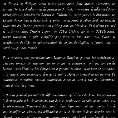
un Docteur en Religion savait mieux qu’un autre, faire avancer correctement les
Sciences. Notons d’ailleurs que les Sciences en Occident, au contraire de celles que l’Orient
développait aux frontières des Royaumes Chrétiens, du moins jusqu’à la disparition des
Emirats de Cordoue et de Grenade, posaient comme pivots et piliers fondamentaux, les
découvertes des Anciens penseurs comme Hippocrate ou Hérodote. Et il n’était pas aisé
de les faire évoluer. Nicolas Copernic au XVIe Siècle et Galilée au XVIIe Siècle,
durent reconnaître ce fait, lorsqu’ils proposèrent en leur temps, une théorie de
modélisation de l’Univers qui contredisait les dogmes de l’Eglise, en faisant tenir au
Soleil une position centrale.
Pour le savant, cette promiscuité entre Science et Religion, pouvait être problématique.
C’est sans contexte cette situation qui amena certains penseurs à combattre, non pas les
Sciences, mais l’élan qu’elles s’obligeaient à prendre, en raison de la force de dissuasion
ecclésiastique. Souvenons-nous de ce que Cornelius Agrippa écrivit dans son ouvrage De
incertitudine et vanitate omnium scientiarum et artium, c’est-à-dire De l’incertitude,
vanité et abus des sciences :
« Je suis persuadé par autres & differentes raisons, qu’il n’y a de chose plus pernicieuse
& dommageable à la vie commune, rien de plus pestilentieux au salut de nos ames, que
les arts et sciences. Parquoy j’entens proceder d’une façon toute contraire : Car au lieu de
tant magnifier ces sciences, ma deliberation est de les blasmer & de les desprier pour la
plupart. Et je dis qu’il ne s’en trouve aucune qui soit nette de tache reprehensible, n’y qui