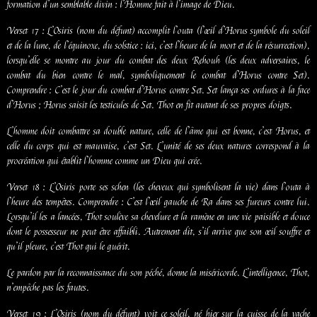
formation d’un semblable divin : l’Homme fait à l’image de Dieu.
Verset 17 : L’Osiris (nom du défunt) accomplit l’outa (l’œil d’Horus symbole du soleil
et de la lune, de l’équinoxe, du solstice : ici, c’est l’heure de la mort et de la résurrection),
lorsqu’elle se montre au jour du combat des deux Rehouh (les deux adversaires, le
combat du bien contre le mal, symboliquement le combat d’Horus contre Set).
Comprendre : C’est le jour du combat d’Horus contre Set. Set lança ses ordures à la face
d’Horus ; Horus saisit les testicules de Set. Thot en fit autant de ses propres doigts.
L’homme doit combattre sa double nature, celle de l’âme qui est bonne, c’est Horus, et
celle du corps qui est mauvaise, c’est Set. L’unité de ses deux natures correspond à la
procréation qui établit l’homme comme un Dieu qui crée.
Verset 18 : L’Osiris porte ses schen (les cheveux qui symbolisent la vie) dans l’outa à
l’heure des tempêtes. Comprendre : C’est l’œil gauche de Ra dans ses fureurs contre lui.
Lorsqu’il les a lancées, Thot soulève sa chevelure et la ramène en une vie paisible et douce
dont le possesseur ne peut être affaibli. Autrement dit, s’il arrive que son œil souffre et
qu’il pleure, c’est Thot qui le guérit.
Le pardon par la reconnaissance du son péché, donne la miséricorde. L’intelligence, Thot,
n’empêche pas les fautes.
Verset 19 : L’Osiris (nom du défunt) voit ce soleil, né hier sur la cuisse de la vache