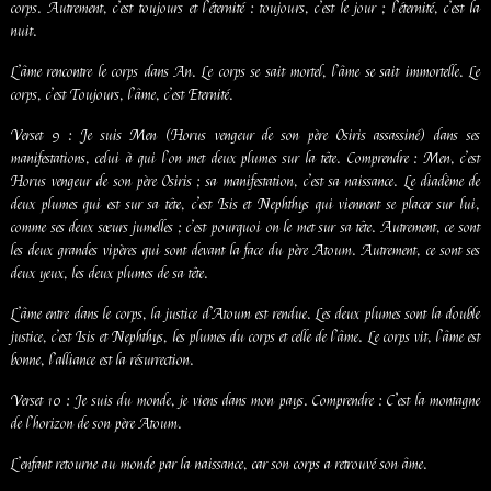
corps. Autrement, c’est toujours et l’éternité : toujours, c’est le jour ; l’éternité, c’est la
nuit.
L’âme rencontre le corps dans An. Le corps se sait mortel, l’âme se sait immortelle. Le
corps, c’est Toujours, l’âme, c’est Eternité.
Verset 9 : Je suis Men (Horus vengeur de son père Osiris assassiné) dans ses
manifestations, celui à qui l’on met deux plumes sur la tête. Comprendre : Men, c’est
Horus vengeur de son père Osiris ; sa manifestation, c’est sa naissance. Le diadème de
deux plumes qui est sur sa tête, c’est Isis et Nephthys qui viennent se placer sur lui,
comme ses deux sœurs jumelles ; c’est pourquoi on le met sur sa tête. Autrement, ce sont
les deux grandes vipères qui sont devant la face du père Atoum. Autrement, ce sont ses
deux yeux, les deux plumes de sa tête.
L’âme entre dans le corps, la justice d’Atoum est rendue. Les deux plumes sont la double
justice, c’est Isis et Nephthys, les plumes du corps et celle de l’âme. Le corps vit, l’âme est
bonne, l’alliance est la résurrection.
Verset 10 : Je suis du monde, je viens dans mon pays. Comprendre : C’est la montagne
de l’horizon de son père Atoum.
L’enfant retourne au monde par la naissance, car son corps a retrouvé son âme.