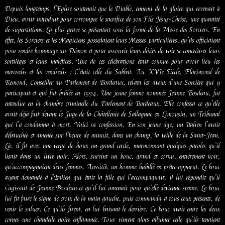
Depuis longtemps, l’Eglise soutenait que le Diable, ennemi de la gloire qui revenait à
Dieu, avait introduit pour corrompre le sacrifice de son Fils Jésus-Christ, une quantité
de superstitions. La plus grave se présentait sous la forme de la Messe des Sorciers. En
effet, les Sorciers et les Magiciens possédaient leurs Messes particulières, qu’ils officiaient
pour rendre hommage au Démon et pour assouvir leurs désirs de voir se concrétiser leurs
sortilèges et leurs maléfices. Une de ces célébrations était connue pour avoir lieu les
mercredis et les vendredis : C’était celle du Sabbat. Au XVIe Siècle, Florimond de
Remond, Conseiller au Parlement de Bordeaux, relata les aveux d’une Sorcière qui y
participait et qui fut brûlée en 1594. Une jeune femme nommée Jeanne Bosdeau, fut
entendue en la chambre criminelle du Parlement de Bordeaux. Elle confessa ce qu’elle
avait déjà fait devant le Juge de la Châtellenie de Sallagnac en Limousin, un Tribunal
qui l’a condamna à mort. Voici sa confession. En son jeune âge, un Italien l’avait
débauchée et amenée sur l’heure de minuit, dans un champ, la veille de la Saint-Jean.
Là, il fit avec une verge de houx un grand cercle, marmonnant quelques paroles qu’il
lisait dans un livre noir. Alors, survint un bouc, grand et cornu, entièrement noir,
qu’accompagnaient deux femmes. Aussitôt, un homme habillé en prêtre apparut. Le bouc
ayant demandé à l’Italien qui était la fille qui l’accompagnait, il lui répondit qu’il
s’agissait de Jeanne Bosdeau et qu’il lui amenait pour qu’elle devienne sienne. Le bouc
lui fit faire le signe de croix de la main gauche, puis commanda à tous ceux présents, de
venir le saluer. Ce qu’ils firent, en lui baisant le derrière. Ce bouc avait entre les deux
cornes une chandelle noire enflammée. Tous vinrent alors allumer celle qu’ils tenaient