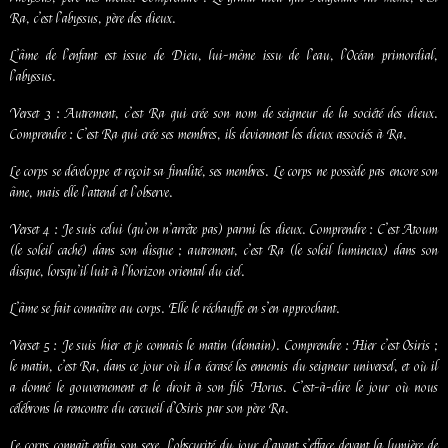
Ra, c’est l’abyssus, père des dieux.
L’âme de l’enfant est issue de Dieu, lui-même issu de l’eau, l’Océan primordial,
l’abyssus.
Verset 3 : Autrement, c’est Ra qui crée son nom de seigneur de la société des dieux.
Comprendre : C’est Ra qui crée ses membres, ils deviennent les dieux associés à Ra.
Le corps se développe et reçoit sa finalité, ses membres. Le corps ne possède pas encore son
âme, mais elle l’attend et l’observe.
Verset 4 : Je suis celui (qu’on n’arrête pas) parmi les dieux. Comprendre : C’est Atoum
(le soleil caché) dans son disque ; autrement, c’est Ra (le soleil lumineux) dans son
disque, lorsqu’il luit à l’horizon oriental du ciel.
L’âme se fait connaître au corps. Elle le réchauffe en s’en approchant.
Verset 5 : Je suis hier et je connais le matin (demain). Comprendre : Hier c’est Osiris ;
le matin, c’est Ra, dans ce jour où il a écrasé les ennemis du seigneur universel, et où il
a donné le gouvernement et le droit à son fils Horus. C’est-à-dire le jour où nous
célébrons la rencontre du cercueil d’Osiris par son père Ra.
Le corps connaît enfin son sexe, l’obscurité du jour d’avant s’efface devant la lumière de