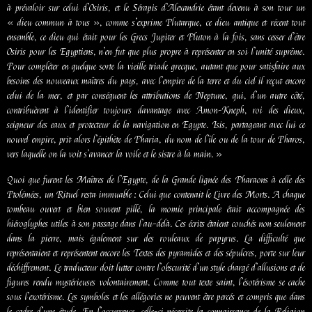
à prévaloir sur celui d’Osiris, et le Sérapis d’Alexandrie étant devenu à son tour un
« dieu commun à tous », comme s’exprime Plutarque, ce dieu antique et récent tout
ensemble, ce dieu qui était pour les Grecs Jupiter et Pluton à la fois, sans cesser d’être
Osiris pour les Egyptiens, n’en fut que plus propre à représenter en soi l’unité suprême.
Pour compléter en quelque sorte la vieille triade grecque, autant que pour satisfaire aux
besoins des nouveaux maîtres du pays, avec l’empire de la terre et du ciel il reçut encore
celui de la mer, et par conséquent les attributions de Neptune, qui, d’un autre côté,
contribuèrent à l’identifier toujours davantage avec Amon-Kneph, roi des dieux,
seigneur des eaux et protecteur de la navigation en Egypte. Isis, partageant avec lui ce
nouvel empire, prit alors l’épithète de Pharia, du nom de l’île ou de la tour de Pharos,
vers laquelle on la voit s’avancer la voile et le sistre à la main. »
Quoi que furent les Maîtres de l’Egypte, de la Grande lignée des Pharaons à celle des
Ptolémées, un Rituel resta immuable : Celui que contenait le Livre des Morts. A chaque
tombeau ouvert et bien souvent pillé, la momie principale était accompagnée des
hiéroglyphes utiles à son passage dans l’au-delà. Ces écrits étaient couchés non seulement
dans la pierre, mais également sur des rouleaux de papyrus. La difficulté que
représentaient et représentent encore les Textes des pyramides et des sépulcres, porte sur leur
déchiffrement. Le traducteur doit lutter contre l’obscurité d’un style chargé d’allusions et de
figures rendu mystérieuses volontairement. Comme tout texte saint, l’ésotérisme se cache
sous l’exotérisme. Les symboles et les allégories ne peuvent être percés et compris que dans
le cadre d’une étude. En l’occurrence, celle-ci nécessite la connaissance de la Religion