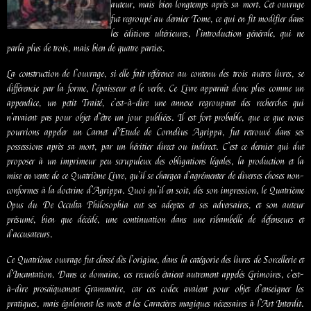
auteur, mais bien longtemps après sa mort. Cet ouvrage
fut regroupé au dernier Tome, ce qui en fit modifier dans
les éditions ultérieures, l’introduction générale, qui ne
parla plus de trois, mais bien de quatre parties.
La construction de l’ouvrage, si elle fait référence au contenu des trois autres livres, se
différencie par la forme, l’épaisseur et le verbe. Ce Livre apparaît donc plus comme un
appendice, un petit Traité, c’est-à-dire une annexe regroupant des recherches qui
n’avaient pas pour objet d’être un jour publiées. Il est fort probable, que ce que nous
pourrions appeler un Carnet d’Etude de Cornelius Agrippa, fut retrouvé dans ses
possessions après sa mort, par un héritier direct ou indirect. C’est ce dernier qui dut
proposer à un imprimeur peu scrupuleux des obligations légales, la production et la
mise en vente de ce Quatrième Livre, qu’il se chargea d’agrémenter de diverses choses non-
conformes à la doctrine d’Agrippa. Quoi qu’il en soit, dès son impression, le Quatrième
Opus du De Occulta Philosophia eut ses adeptes et ses adversaires, et son auteur
présumé, bien que décédé, une continuation dans une ribambelle de défenseurs et
d’accusateurs.
Ce Quatrième ouvrage fut classé dès l’origine, dans la catégorie des livres de Sorcellerie et
d’Incantation. Dans ce domaine, ces recueils étaient autrement appelés Grimoires, c’est-
à-dire prosaïquement Grammaire, car ces codex avaient pour objet d’enseigner les
pratiques, mais également les mots et les Caractères magiques nécessaires à l’Art Interdit.