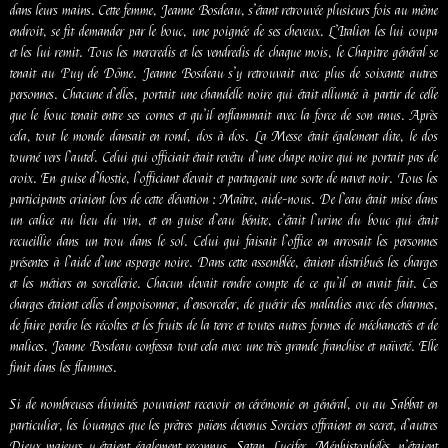
dans leurs mains. Cette femme, Jeanne Bosdeau, s’étant retrouvée plusieurs fois au même
endroit, se fit demander par le bouc, une poignée de ses cheveux. L’Italien les lui coupa
et les lui remit. Tous les mercredis et les vendredis de chaque mois, le Chapitre général se
tenait au Puy de Dôme. Jeanne Bosdeau s’y retrouvait avec plus de soixante autres
personnes. Chacune d’elles, portait une chandelle noire qui était allumée à partir de celle
que le bouc tenait entre ses cornes et qu’il enflammait avec la force de son anus. Après
cela, tout le monde dansait en rond, dos à dos. La Messe était également dite, le dos
tourné vers l’autel. Celui qui officiait était revêtu d’une chape noire qui ne portait pas de
croix. En guise d’hostie, l’officiant élevait et partageait une sorte de navet noir. Tous les
participants criaient lors de cette élévation : Maître, aide-nous. De l’eau était mise dans
un calice au lieu du vin, et en guise d’eau bénite, c’était l’urine du bouc qui était
recueillie dans un trou dans le sol. Celui qui faisait l’office en arrosait les personnes
présentes à l’aide d’une asperge noire. Dans cette assemblée, étaient distribués les charges
et les métiers en sorcellerie. Chacun devait rendre compte de ce qu’il en avait fait. Ces
charges étaient celles d’empoisonner, d’ensorceler, de guérir des maladies avec des charmes,
de faire perdre les récoltes et les fruits de la terre et toutes autres formes de méchancetés et de
malices. Jeanne Bosdeau confessa tout cela avec une très grande franchise et naïveté. Elle
finit dans les flammes.
Si de nombreuses divinités pouvaient recevoir en cérémonie en général, ou au Sabbat en
particulier, les louanges que les prêtres païens devenus Sorciers offraient en secret, d’autres
Dieux majeurs y étaient également reconnus. Satan, Lucifer, Méphistophélès, n’étaient