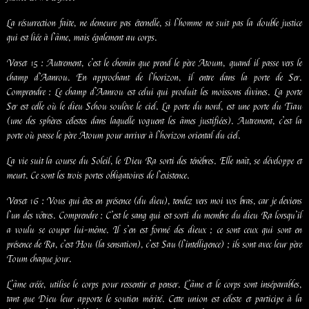
La résurrection faite, ne demeure pas éternelle, si l’homme ne suit pas la double justice
qui est liée à l’âme, mais également au corps.
Verset 15 : Autrement, c’est le chemin que prend le père Atoum, quand il passe vers le
champ d’Aanrou. En approchant de l’horizon, il entre dans la porte de Ser.
Comprendre : Le champ d’Aanrou est celui qui produit les moissons divines. La porte
Ser est celle où le dieu Schou soulève le ciel. La porte du nord, est une porte du Tiau
(une des sphères célestes dans laquelle voguent les âmes justifiées). Autrement, c’est la
porte où passe le père Atoum pour arriver à l’horizon oriental du ciel.
La vie suit la course du Soleil, le Dieu Ra sorti des ténèbres. Elle naît, se développe et
meurt. Ce sont les trois portes obligatoires de l’existence.
Verset 16 : Vous qui êtes en présence (du dieu), tendez vers moi vos bras, car je deviens
l’un des vôtres. Comprendre : C’est le sang qui est sorti du membre du dieu Ra lorsqu’il
a voulu se couper lui-même. Il s’en est formé des dieux ; ce sont ceux qui sont en
présence de Ra, c’est Hou (la sensation), c’est Sau (l’intelligence) ; ils sont avec leur père
Toum chaque jour.
L’âme créée, utilise le corps pour ressentir et penser. L’âme et le corps sont inséparables,
tant que Dieu leur apporte le soutien mérité. Cette union est céleste et participe à la