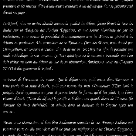
primitive et des raisons d’être d’une œuvre consacrée à un défunt qui doit se présenter seul
devant ses juges.
Ce Rituel, plus ou moins détaillé suivant la qualité du défunt, forma bientôt la base des
études sur la Religion des Anciens Egyptiens, et une source abondante de par les
traductions, pour asseoir la possibilité de communiquer avec les Mânes en général et les
défunts en particulier. Un exemplaire de ce Rituel ou Livre des Morts, nom donné par
Champollion, est conservé à Turin. Il a été divisé en 165 Chapitres afin de permettre une
étude méthodique de son contenu. Le Titre générique est le suivant : Formules que l’on
doit réciter au nom du défunt en vue de sa résurrection. Intéressons-nous au Chapitres
XVII et décryptons-en le Rituel :
« Portes de l’évocation des mânes. Que le défunt sorte, qu’il arrive dans Ker-neter et
fasse partie de la suite d’Osiris, qu’il soit nourri des mets d’Ounnoucre (l’Etre bon) le
justifié. Qu’il apparaisse au jour et prenne toutes les formes qu’il lui plaît. Que l’âme
vivante d’Osiris (Nom du défunt) le justifie et le dévot aux grands dieux de l’Amenti (la
demeure des âmes divinisées), est admise dans la demeure de la Sagesse après son
arrivée…
Avant toute résurrection, il faut bien évidemment connaître la vie. Etrange évidence qui
pourtant porte en elle une vérité qu’il ne faut pas négliger pour les Anciens Egyptiens.
La porte des Mânes s’ouvre, et se sont les âmes qui s’en échappent. Ounnoucre justifie