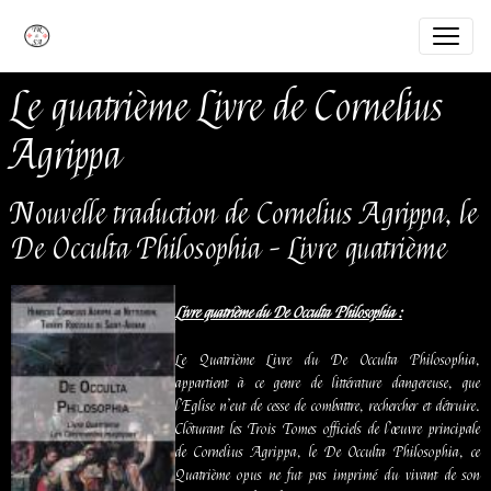
Le quatrième Livre de Cornelius
Agrippa
Nouvelle traduction de Cornelius Agrippa, le
De Occulta Philosophia - Livre quatrième
L
ivre quatrième du De Occulta Philosophia :
Le Quatrième Livre du De Occulta Philosophia,
appartient à ce genre de littérature dangereuse, que
l’Eglise n’eut de cesse de combattre, rechercher et détruire.
Clôturant les Trois Tomes officiels de l’œuvre principale
de Cornelius Agrippa, le De Occulta Philosophia, ce
Quatrième opus ne fut pas imprimé du vivant de son